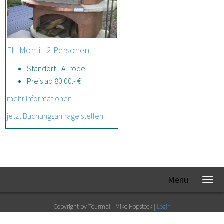
FH Monti - 2 Personen
Standort - Allrode
Preis ab 80.00.- €
mehr Informationen
jetzt Buchungsanfrage stellen
Menu
Copyright by Tourmal - Mike Hopstock |
Login