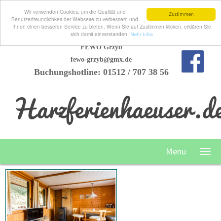
Wir verwenden Cookies, um die Qualität und
Zustimmen
Benutzerfreundlichkeit der Webseite zu verbessern und
Ihnen einen besseren Service zu bieten. Wenn Sie auf Zustimmen klicken, erklären Sie
sich damit einverstanden.
Mehr Infos
FEWO Grzyb
fewo-grzyb@gmx.de
Buchungshotline: 01512 / 707 38 56
Harzferienhaeuser.d
Menu