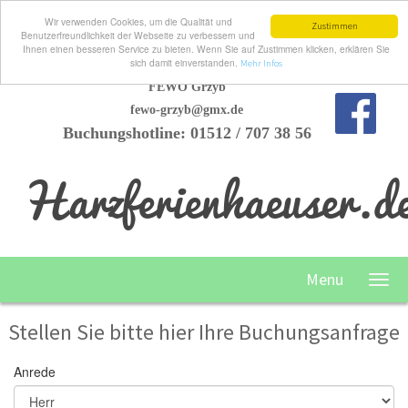
Wir verwenden Cookies, um die Qualität und
Zustimmen
Benutzerfreundlichkeit der Webseite zu verbessern und
Ihnen einen besseren Service zu bieten. Wenn Sie auf Zustimmen klicken, erklären Sie
sich damit einverstanden.
Mehr Infos
FEWO Grzyb
fewo-grzyb@gmx.de
Buchungshotline: 01512 / 707 38 56
Harzferienhaeuser.d
Menu
Stellen Sie bitte hier Ihre Buchungsanfrage