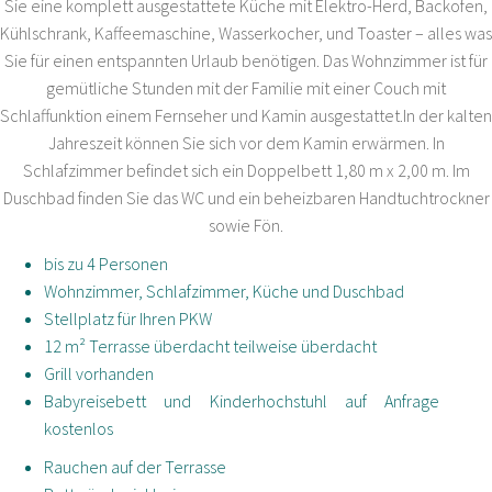
Sie eine komplett ausgestattete Küche mit Elektro-Herd, Backofen,
Kühlschrank, Kaffeemaschine, Wasserkocher, und Toaster – alles was
Sie für einen entspannten Urlaub benötigen. Das Wohnzimmer ist für
gemütliche Stunden mit der Familie mit einer Couch mit
Schlaffunktion einem Fernseher und Kamin ausgestattet.In der kalten
Jahreszeit können Sie sich vor dem Kamin erwärmen. In
Schlafzimmer befindet sich ein Doppelbett 1,80 m x 2,00 m. Im
Duschbad finden Sie das WC und ein beheizbaren Handtuchtrockner
sowie Fön.
bis zu 4 Personen
Wohnzimmer, Schlafzimmer, Küche und Duschbad
Stellplatz für Ihren PKW
12 m² Terrasse überdacht teilweise überdacht
Grill vorhanden
Babyreisebett und Kinderhochstuhl auf Anfrage
kostenlos
Rauchen auf der Terrasse