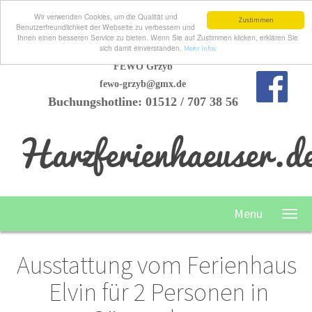
Wir verwenden Cookies, um die Qualität und
Zustimmen
Benutzerfreundlichkeit der Webseite zu verbessern und
Ihnen einen besseren Service zu bieten. Wenn Sie auf Zustimmen klicken, erklären Sie
sich damit einverstanden.
Mehr Infos
FEWO Grzyb
fewo-grzyb@gmx.de
Buchungshotline: 01512 / 707 38 56
Harzferienhaeuser.d
Menu
Ausstattung vom Ferienhaus
Elvin für 2 Personen in